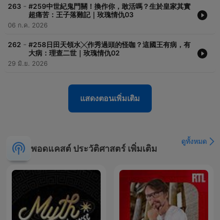
-
263
#259中世紀鬼門關！換作你，敢活嗎？生於皇家其實
超痛苦：王子落難記｜玫瑰情仇03
06 ก.ค. 2026
-
262
#258日田天領水╳作秀過頭的怪咖？這國王有病，有
大病：理查二世｜玫瑰情仇02
29 มิ.ย. 2026
แสดงตอนเพิ่มเติม
ดูทั้งหมด
พอดแคสต์ ประวัติศาสตร์ เพิ่มเติม