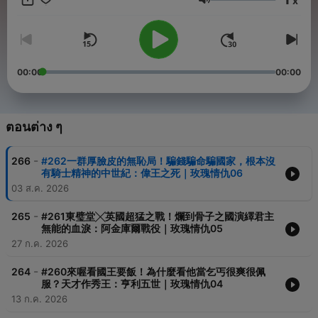
x
助）：https://linkgoods.com/historydot 商業合作請聯繫：
ระดับเสียง
hazels.tidbitstory@gmail.com 臉書看古人：
https://www.facebook.com/HazelsDoT -- Hosting provided by
SoundOn
00:00
00:00
ตอนต่าง ๆ
-
266
#262一群厚臉皮的無恥局！騙錢騙命騙國家，根本沒
有騎士精神的中世紀：偉王之死｜玫瑰情仇06
03 ส.ค. 2026
-
265
#261東璧堂╳英國超猛之戰！爛到骨子之國演繹君主
無能的血淚：阿金庫爾戰役｜玫瑰情仇05
27 ก.ค. 2026
-
264
#260來喔看國王要飯！為什麼看他當乞丐很爽很佩
服？天才作秀王：亨利五世｜玫瑰情仇04
13 ก.ค. 2026