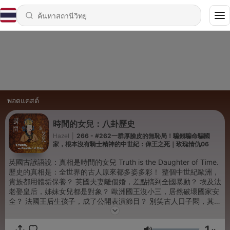
พอดแคสต์
時間的女兒：八卦歷史
Hazel
|
266 - #262一群厚臉皮的無恥局！騙錢騙命騙國
家，根本沒有騎士精神的中世紀：偉王之死｜玫瑰情仇06
英國古諺語說：真相是時間的女兒 Truth is the Daughter of Time.
歷史的真相是：全世界的古人原來都多姿多彩！ 整個中世紀歐洲，
貴族都用體垢保養？ 英國夫妻離個婚，差點搞到全國暴動？ 埃及法
老娶皇后，姊妹女兒都是對象？ 歐洲國王沒小三，居然破壞國家安
全？ 法國王后生孩子，成了公開表演節目？ 別笑古人日子悶，其實
人家超會玩～ 原來歷史不無聊，原來歷史超級嗨！ 歡迎來和Hazel
一起聽八卦，聊歷史～ 請Hazel吃下午茶，讓她繼續說故事（贊
1