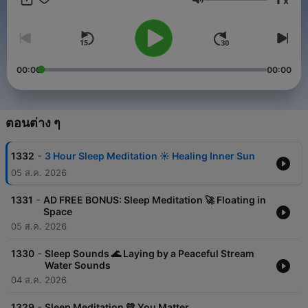
x
ระดับเสียง
00:00
00:00
ตอนต่าง ๆ
-
1332
3 Hour Sleep Meditation ☀️ Healing Inner Sun
05 ส.ค. 2026
-
1331
AD FREE BONUS: Sleep Meditation 🚀 Floating in
Space
05 ส.ค. 2026
-
1330
Sleep Sounds 🌊 Laying by a Peaceful Stream
Water Sounds
04 ส.ค. 2026
-
1329
Sleep Meditation 💛 You Matter