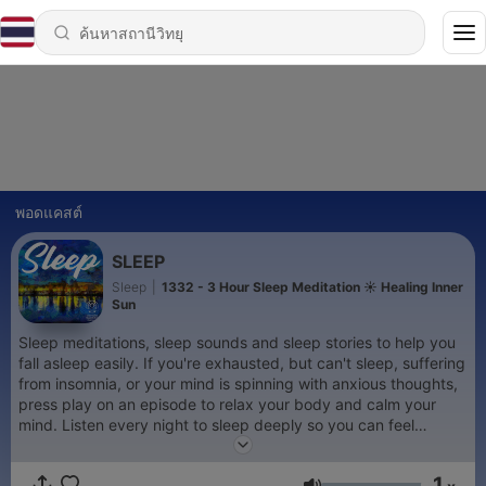
พอดแคสต์
SLEEP
Sleep
|
1332 - 3 Hour Sleep Meditation ☀️ Healing Inner
Sun
Sleep meditations, sleep sounds and sleep stories to help you
fall asleep easily. If you're exhausted, but can't sleep, suffering
from insomnia, or your mind is spinning with anxious thoughts,
press play on an episode to relax your body and calm your
mind. Listen every night to sleep deeply so you can feel
refreshed and rested. Brought to you by the Women's
Meditation Network.
1