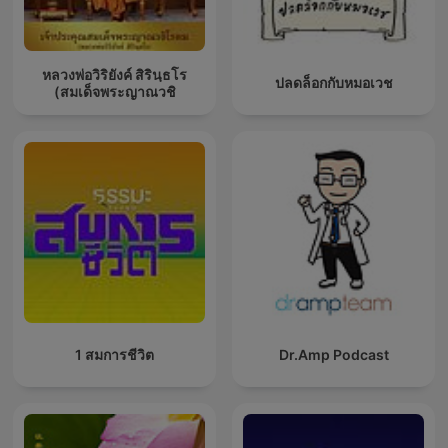
หลวงพ่อวิริยังค์ สิรินฺธโร
ปลดล็อกกับหมอเวช
(สมเด็จพระญาณวชิ
1 สมการชีวิต
Dr.Amp Podcast