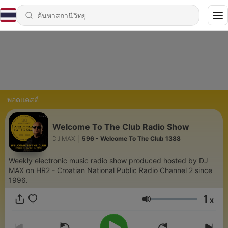
พอดแคสต์
Welcome To The Club Radio Show
DJ MAX
|
596 - Welcome To The Club 1388
Weekly electronic music radio show produced hosted by DJ
MAX on HR2 - Croatian National Public Radio Channel 2 since
1996.
1
x
ระดับเสียง