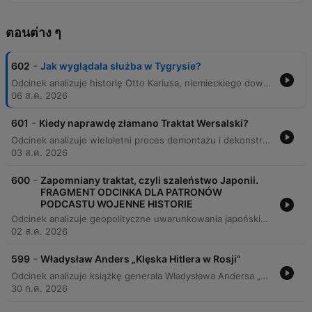
ตอนต่าง ๆ
-
602
Jak wyglądała służba w Tygrysie?
Odcinek analizuje historię Otto Kariusa, niemieckiego dowódcy czołgów ciężkich typu Tiger, oraz weryfikuje wiarygodność jego wspomnień w kontekście rzeczywistości historycznej. Rozmówcy badają różnice między subiektywnymi odczuciami żołnierza a faktami dotyczącymi sukcesów bojowych i wyposażenia Armii Czerwonej. Program szczegółowo omawia techniczne aspekty służby w 502 Batalionie Czołgów Ciężkich, skupiając się na wyzwaniach logistycznych, trudnych warunkach terenowych oraz specyfice walk pancernych. Analizie poddano skuteczność Tygrysa, rolę współpracy różnych rodzajów broni oraz ekstremalne warunki życia i przetrwania załóg wewnątrz pojazdów.
06 ส.ค. 2026
-
601
Kiedy naprawdę złamano Traktat Wersalski?
Odcinek analizuje wieloletni proces demontażu i dekonstrukcji traktatu wersalskiego, wskazując, że nie był to pojedynczy akt, lecz stopniowe łamanie kolejnych postanowień przez różne mocarstwa oraz Niemcy. Autor szczegółowo omawia aspekty polityczne, terytorialne i gospodarcze dokumentu, od kwestii Ligi Narodów i granic, po nierealne zapisy dotyczące reparacji i zbrojeń. Analiza pokazuje, jak błędy mocarstw zachodnich, brak udziału kluczowych potęg oraz kwestionowanie zapisów traktatu przyczyniły się do niestabilności międzynarodowej. Proces ten doprowadził ostatecznie do upadku ładu wersalskiego, zniszczenia postanowień rozbrojeniowych i destabilizacji bezpieczeństwa, co miało tragiczne skutki dla Europy oraz II Rzeczypospolitej.
03 ส.ค. 2026
-
600
Zapomniany traktat, czyli szaleństwo Japonii.
FRAGMENT ODCINKA DLA PATRONÓW
PODCASTU WOJENNE HISTORIE
Odcinek analizuje geopolityczne uwarunkowania japońskiego ekspansjonizmu na początku XX wieku, koncentrując się na narastającym konflikcie interesów między Japonią, Chinami a mocarstwami zachodnimi, takimi jak USA i Wielka Brytania. Prelegent omawia proces wycofywania się brytyjskiego sojuszu z Japonią oraz strategiczne dążenia Japonii do dominacji w Chinach poprzez wykorzystanie osłabienia mocarstw europejskich podczas I wojny światowej. Analiza obejmuje działania militarne Japonii na półwyspie Shantung, zajęcie niemieckich kolonii oraz mechanizm japońskich żądań gospodarczych opartych na szantażu militarnym. Tekst wskazuje na ciągłość strategii japońskiej, łącząc wydarzenia z lat 1914-1915 z późniejszą agresją w trakcie II wojny światowej.
02 ส.ค. 2026
-
599
Władysław Anders „Klęska Hitlera w Rosji”
Odcinek analizuje książkę generała Władysława Andersa „Klęska Hitlera w Rosji 1941-1945” oraz debatę historyczną dotyczącą przyczyn zwycięstwa Związku Radzieckiego i roli aliantów zachodnich. Autorzy badają wpływ powojennej propagandy niemieckich generałów na zniekształcenie obrazu II wojny światowej, podważając mity o doskonałości Wehrmachtu. Analiza skupia się na konfrontacji perspektywy Andersa z rzeczywistością logistyczną i gospodarczą. Argumentuje się, że porażka III Rzeszy nie wynikała jedynie z błędów strategicznych Hitlera, lecz przede wszystkim z braku zdolności przemysłowej Niemiec oraz kluczowego znaczenia potencjału gospodarczego USA i programu Lend-Lease.
30 ก.ค. 2026