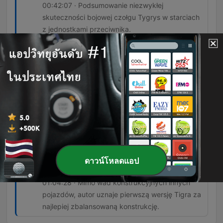
00:42:07 · Podsumowanie niezwykłej
skuteczności bojowej czołgu Tygrys w starciach
z jednostkami przeciwnika.
Jak masz własną piechotę, własnych
saperów i własne lotnictwo i własną
artylerię, która wchodzi do walki na czas i
razi to, co powinna, odnosisz sukces, a
jak tego nie masz, to nie.
00:55:33 · Autor podkreśla, że sukces operacji
pancernych zależy od sprawnego systemu
współdziałania wszystkich rodzajów wojsk.
Tygrys 1 był bez wątpienia najbardziej
ดาวน์โหลดแอป
udany.
01:04:28 · Mimo wad konstrukcyjnych innych
pojazdów, autor uznaje pierwszą wersję Tigra za
najlepiej zbalansowaną konstrukcję.