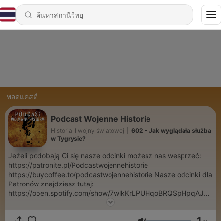
พอดแคสต์
Podcast Wojenne Historie
Historia II wojny światowej
|
602 - Jak wyglądała służba
w Tygrysie?
Jeżeli podobają Ci się nasze odcinki możesz nas wesprzeć:
https://patronite.pl/Podcastwojennehistorie
https://buycoffee.to/podcastwojennehistorie Nasze odcinki dla
Patronów znajdziesz tutaj:
https://open.spotify.com/show/7wlkKrLPUHqoBRQSpHpqAJ?
si=6MPaNz7ESpWhO50Y3LCDJQ
1