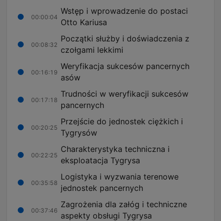
Wstęp i wprowadzenie do postaci
00:00:04
Otto Kariusa
Początki służby i doświadczenia z
00:08:32
czołgami lekkimi
Weryfikacja sukcesów pancernych
00:16:19
asów
Trudności w weryfikacji sukcesów
00:17:18
pancernych
Przejście do jednostek ciężkich i
00:20:25
Tygrysów
Charakterystyka techniczna i
00:22:25
eksploatacja Tygrysa
Logistyka i wyzwania terenowe
00:35:58
jednostek pancernych
Zagrożenia dla załóg i techniczne
00:37:46
aspekty obsługi Tygrysa