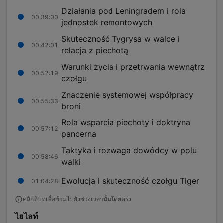
Działania pod Leningradem i rola
00:39:00
jednostek remontowych
Skuteczność Tygrysa w walce i
00:42:01
relacja z piechotą
Warunki życia i przetrwania wewnątrz
00:52:19
czołgu
Znaczenie systemowej współpracy
00:55:33
broni
Rola wsparcia piechoty i doktryna
00:57:12
pancerna
Taktyka i rozwaga dowódcy w polu
00:58:46
walki
Ewolucja i skuteczność czołgu Tiger
01:04:28
คลิกที่บทเพื่อข้ามไปยังช่วงเวลานั้นโดยตรง
ไฮไลท์