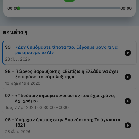
00:00
00:00
ตอนต่าง ๆ
-
99
«Δεν θυμόμαστε τίποτα πια. Ξέρουμε μόνο τι να
ρωτήσουμε το ΑΙ»
23 มิ.ย. 2026
-
98
Γιώργος Βαρουξάκης: «Ελπίζω η Ελλάδα να έχει
ξεπεράσει τα κόμπλεξ της»
13 พฤษภาคม 2026
-
97
«Πλούσιος σήμερα είναι αυτός που έχει χρόνο,
όχι χρήμα»
Tue, 7 Apr 2026 03:30:00 +0000
-
96
Υπήρχαν έρωτες στην Επανάσταση; Το άγνωστο
1821
25 มี.ค. 2026