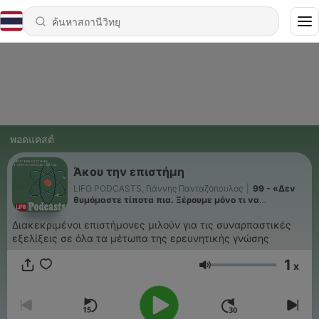
พอดแคสต์
Άκου την επιστήμη
LIFO PODCASTS, Γιάννης Πανταζόπουλος
|
99 - «Δεν
θυμόμαστε τίποτα πια. Ξέρουμε μόνο τι να
ρωτήσουμε το ΑΙ»
Διακεκριμένοι επιστήμονες μιλούν για τις συναρπαστικές
εξελίξεις σε όλα τα μέτωπα της ερευνητικής γνώσης
1
x
ระดับเสียง