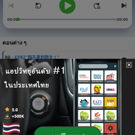
00:00
00:00
ตอนต่าง ๆ
-
89
EP87.“我不是刘西文！”
03 ส.ค. 2026
-
88
EP86.门徒-唐山系列杀警案
13 ก.ค. 2026
-
87
EP85.无处可逃-内蒙古五原县杀人焚尸案
29 มิ.ย. 2026
-
86
EP84.1990~1994-粤A特大连环强奸杀人案始末
15 มิ.ย. 2026
-
85
EP83.往生归处-台湾寿司店藏尸案