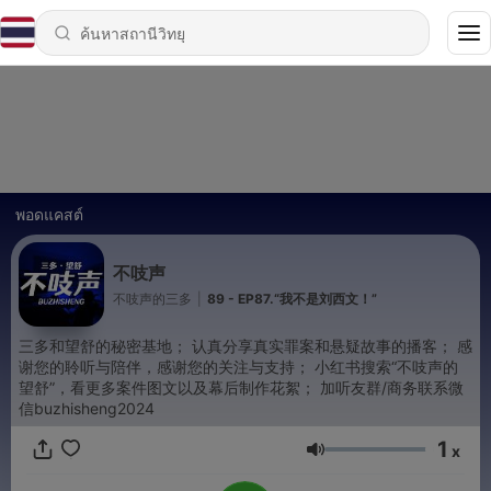
พอดแคสต์
不吱声
不吱声的三多
|
89 - EP87.“我不是刘西文！”
三多和望舒的秘密基地； 认真分享真实罪案和悬疑故事的播客； 感
谢您的聆听与陪伴，感谢您的关注与支持； 小红书搜索“不吱声的
望舒”，看更多案件图文以及幕后制作花絮； 加听友群/商务联系微
信buzhisheng2024
1
x
ระดับเสียง