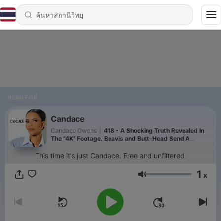
พอดแคสต์
Candace
Candace Owens
|
418 - A Shocking Truth Revealed In
The “4K” Footage. Beavis and Butt-Head Send A
Messenger… | Ep 373
This time it's just Candace. Free and unfiltered.
1
x
ระดับเสียง