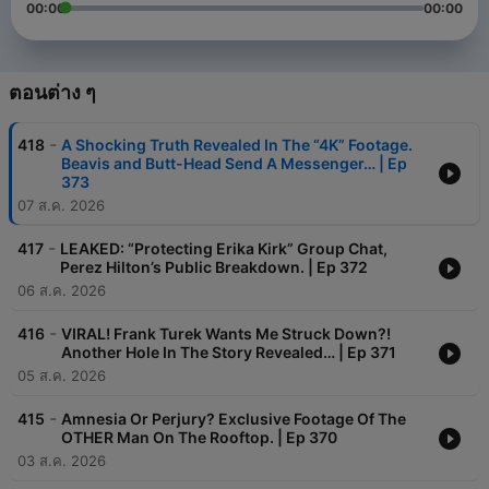
00:00
00:00
ตอนต่าง ๆ
-
418
A Shocking Truth Revealed In The “4K” Footage.
Beavis and Butt-Head Send A Messenger… | Ep
373
07 ส.ค. 2026
-
417
LEAKED: “Protecting Erika Kirk” Group Chat,
Perez Hilton’s Public Breakdown. | Ep 372
06 ส.ค. 2026
-
416
VIRAL! Frank Turek Wants Me Struck Down?!
Another Hole In The Story Revealed… | Ep 371
05 ส.ค. 2026
-
415
Amnesia Or Perjury? Exclusive Footage Of The
OTHER Man On The Rooftop. | Ep 370
03 ส.ค. 2026