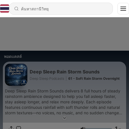
พอดแคสต์
Deep Sleep Rain Storm Sounds
Deep Sleep Podcasts
|
61 - Soft Rain Storm Overnight
Deep Sleep Rain Storm Sounds delivers 8 full hours of steady
rainstorm ambience designed to help you fall asleep faster,
stay asleep longer, and relax more deeply. Each episode
features continuous rainfall with soft thunder rolls and natural
storm textures—no voices, no music, and no sudden changes.
Ideal for deep sleep, relaxation, meditation, stress relief, or
background sound, this podcast creates a calm, immersive
1