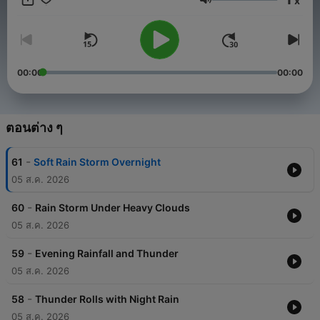
x
storm environment you can rely on every night.
ระดับเสียง
00:00
00:00
ตอนต่าง ๆ
-
61
Soft Rain Storm Overnight
05 ส.ค. 2026
-
60
Rain Storm Under Heavy Clouds
05 ส.ค. 2026
-
59
Evening Rainfall and Thunder
05 ส.ค. 2026
-
58
Thunder Rolls with Night Rain
05 ส.ค. 2026