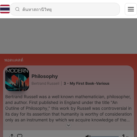
พอดแคสต์
Philosophy
Bertrand Russell
|
3 - My First Book-Various
Bertrand Russell was a well known mathematician, philosopher,
and author. First published in England under the title "An
Outline of Philosophy," this work by Russell was controversial in
its day for its assertion that humanity is worthy of consideration
only as an instrument by which we acquire knowledge of the
universe. His personal philosophy was one which he described
as "logical atomism." Despite the weightiness of the topic,
1