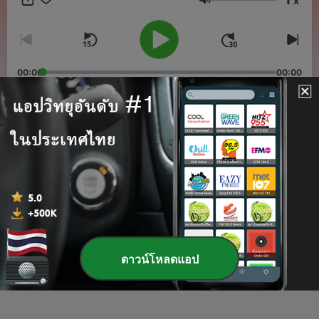
x
Russell's style is, as always, engaging and accessible. -
ระดับเสียง
Summary by Ciufi Galeazzi
00:00
00:00
ตอนต่าง ๆ
-
3
My First Book-Various
02 ส.ค. 2026
-
2
Philosophy - Bertrand Russell - Part 2
10 มิ.ย. 2026
-
1
Philosophy - Bertrand Russell - Part 1
ดาวน์โหลดแอป
09 มิ.ย. 2026