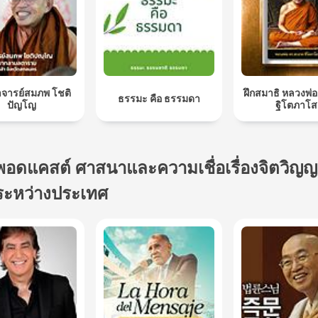
จารย์สมภพ โชติ
ฝึกสมาธิ หลวงพ่
ธรรมะ คือ ธรรมดา
ปัญโญ
ฐิโตภาโส
พอดแคสต์ ศาสนาและความเชื่อเรื่องจิตวิญ
ระหว่างประเทศ