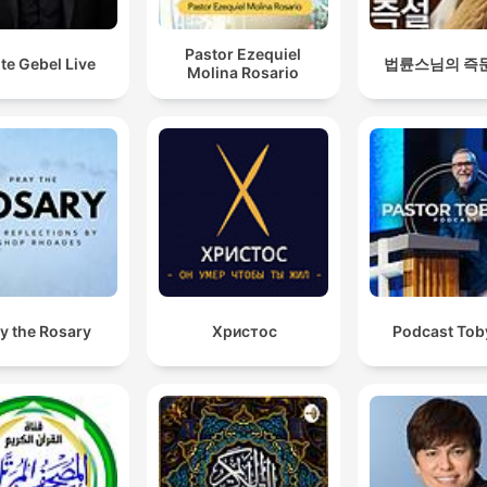
Pastor Ezequiel
te Gebel Live
법륜스님의 즉
Molina Rosario
y the Rosary
Христос
Podcast Toby