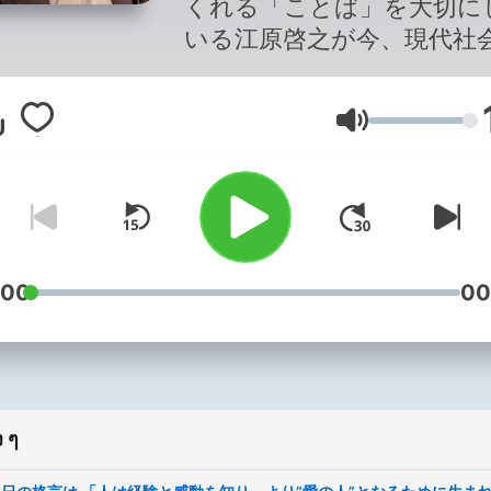
くれる「ことば」を大切に
いる江原啓之が今、現代社
様々な物事に直面している
達に、温かいメッセージを
ระดับเสียง
ます。
:00
00
 ๆ