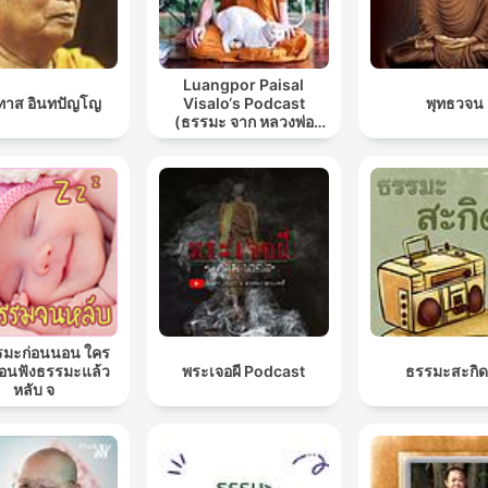
Luangpor Paisal
ทาส อินทปัญโญ
Visalo‘s Podcast
พุทธวจน
(ธรรมะ จาก หลวงพ่อ
ไพศาล วิสาโล)
รมะก่อนนอน ใคร
นฟังธรรมะแล้ว
พระเจอผี Podcast
ธรรมะสะกิด
หลับ จ