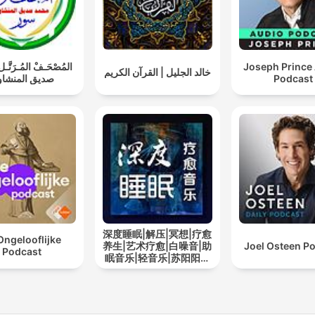
المُصْحَـفْ المُـرَتَّ
Joseph Prince
خالد الجليل | القرآن الكريم
صديق المنشا
Podcast
深度睡眠|解压|冥想|疗愈
Ongelooflijke
养生|艺术疗愈|白噪音|助
Joel Osteen P
Podcast
眠音乐|轻音乐|苏阳阳频
道