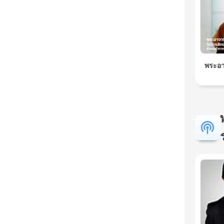
พระอา