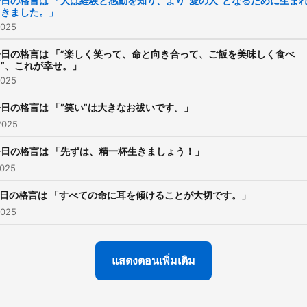
今日の格言は 「人は経験と感動を知り、より”愛の人”となるために生ま
てきました。」
2025
今日の格言は 「”楽しく笑って、命と向き合って、ご飯を美味しく食べ
る”、これが幸せ。」
2025
日の格言は 「”笑い”は大きなお祓いです。」
2025
今日の格言は 「先ずは、精一杯生きましょう！」
2025
日の格言は 「すべての命に耳を傾けることが大切です。」
2025
แสดงตอนเพิ่มเติม