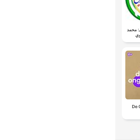
ـل: محمد
وي
De 