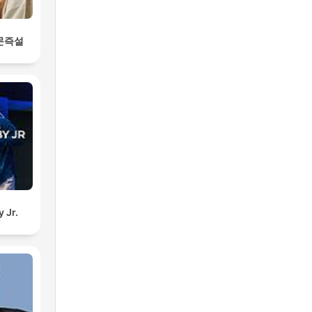
문즉설
 Jr.