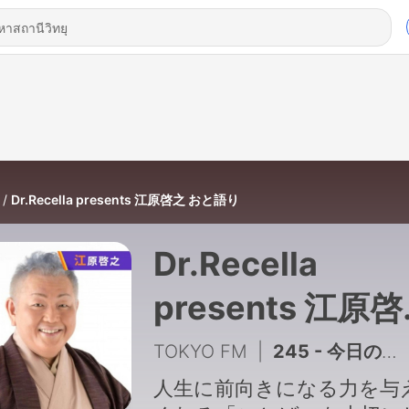
Dr.Recella presents 江原啓之 おと語り
Dr.Recella
presents 江原
おと語り
TOKYO FM
|
245 - 今日の格言は 「人は経験と感動を知り、より”愛の人”となるために生まれてきました。」
人生に前向きになる力を与