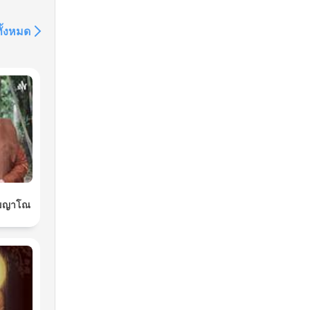
ทั้งหมด
กขญาโณ