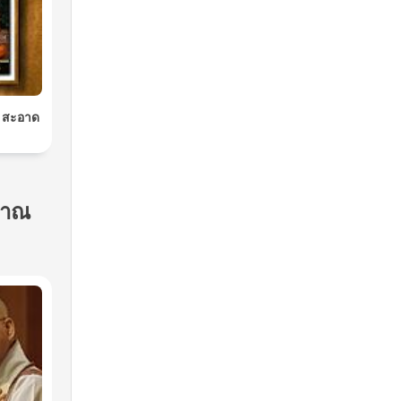
อ สะอาด
ญาณ