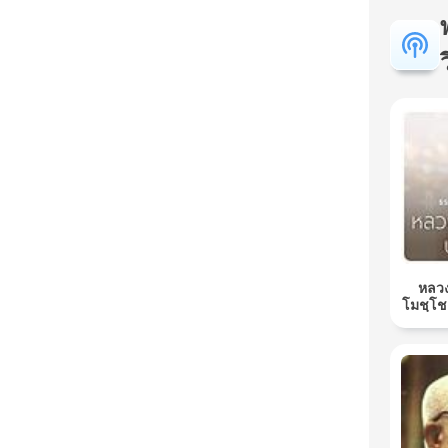
หลวง
โมชฺโช