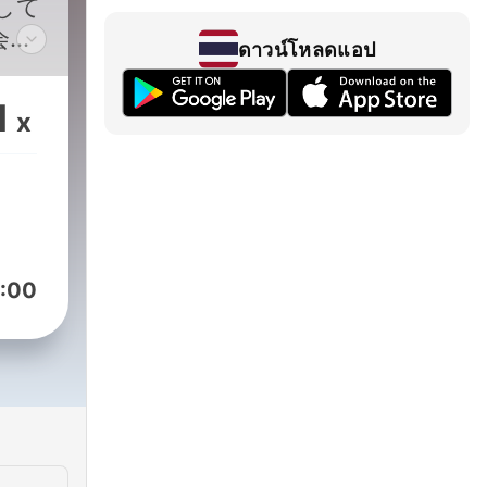
して
会で
ดาวน์โหลดแอป
女性
贈り
1
x
:00