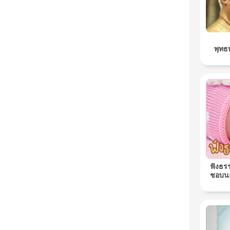
พุทธ
ฟังธร
ชอบนอ