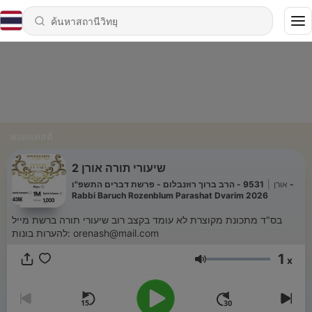
พอดแคสต์
שיעורי תורה אורן 2
9531 - הרב ברוך רוזנבלום - פרשת דברים התשפ"ו -
|
אורן
Rabbi Baruch Rozenblum Parashat Dvarim 2026
בס"ד מתכונת מקוצרת לא עומד בקצב רוב שיעורי תורה ברשת מייל
להערות בונות: orenash@mail.com
1
x
ระดับเสียง