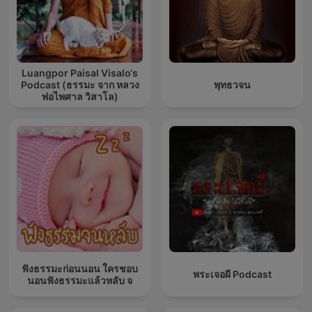
Luangpor Paisal Visalo‘s
Podcast (ธรรมะ จาก หลวง
พุทธวจน
พ่อไพศาล วิสาโล)
ฟังธรรมะก่อนนอน ใครชอบ
พระเจอผี Podcast
นอนฟังธรรมะแล้วหลับ จ