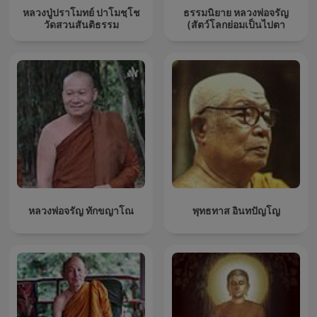
หลวงปู่ปราโมทย์ ปาโมชฺโช
ธรรมนิยาย หลวงพ่อจรัญ
วัดสวนสันติธรรม
(สัตว์โลกย่อมเป็นไปตา
หลวงพ่อจรัญ ทักขญาโณ
พุทธทาส อินทปัญโญ