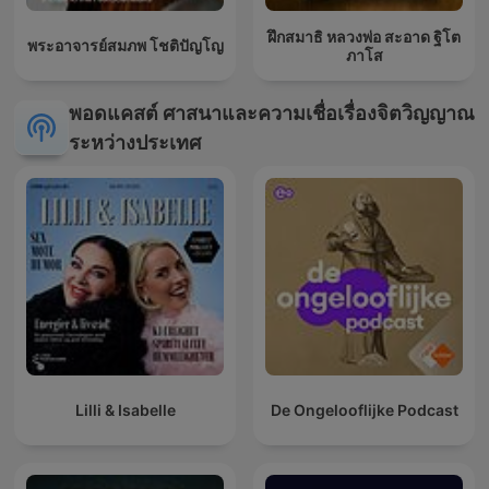
ฝึกสมาธิ หลวงพ่อ สะอาด ฐิโต
พระอาจารย์สมภพ โชติปัญโญ
ภาโส
พอดแคสต์ ศาสนาและความเชื่อเรื่องจิตวิญญาณ
ระหว่างประเทศ
Lilli & Isabelle
De Ongelooflijke Podcast