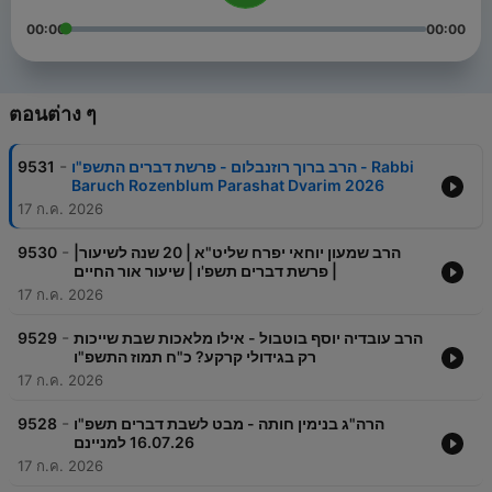
00:00
00:00
ตอนต่าง ๆ
-
9531
הרב ברוך רוזנבלום - פרשת דברים התשפ"ו - Rabbi
Baruch Rozenblum Parashat Dvarim 2026
17 ก.ค. 2026
-
9530
הרב שמעון יוחאי יפרח שליט"א | 20 שנה לשיעור|
פרשת דברים תשפ'ו | שיעור אור החיים |
17 ก.ค. 2026
-
9529
הרב עובדיה יוסף בוטבול - אילו מלאכות שבת שייכות
רק בגידולי קרקע? כ"ח תמוז התשפ"ו
17 ก.ค. 2026
-
9528
הרה"ג בנימין חותה - מבט לשבת דברים תשפ"ו
16.07.26 למניינם
17 ก.ค. 2026