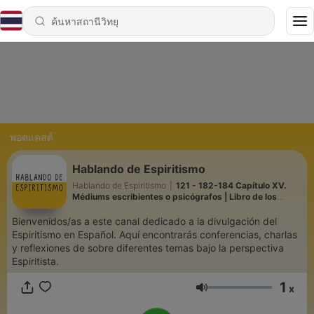
พอดแคสต์
Hablando de Espiritismo
Hablando de Espiritismo
|
121 - 182-184 Capítulo XV.
Médiums escribientes o psicógrafos | Libro de los
Médiums | 28.07.2026
Bienvenidos/as a este canal dedicado a la divulgación del
Espiritismo en Español. Aquí encontrarás conferencias, charlas
y reflexiones de sobre diferentes temas bajo la perspectiva
Espiritista.
1
x
ระดับเสียง