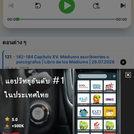
00:00
00:00
ตอนต่าง ๆ
-
121
182-184 Capítulo XV. Médiums escribientes o
psicógrafos | Libro de los Médiums | 28.07.2026
05 ส.ค. 2026
-
120
178-181 Capítulo XV. Médiums escribientes o
psicógrafos | Libro de los Médiums | 21.07.2026
29 ก.ค. 2026
-
119
172-174 Capítulo XIV. Acerca de los médiums |
Libro de los Médiums
15 ก.ค. 2026
-
118
166-168 Capítulo XIV. Acerca de los médiums |
Libro de los Médiums | 30.06.2026