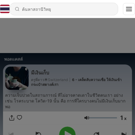
พอดแคสต์
มีเงินเก็บ
ครูพี่ดาว🌟Switzerland
|
6 - เคล็ดลับความเชื่อ ให้เงินเข้า
กระเป๋าสตางค์เรา
ความเจ็บปวดในสถานการณ์ ทีไม่อาจคาดเดาในชีวิตคนเรา อย่าง
เช่น โรคระบาด โควิด-19 นั้น คือ การที่ใครบางคนไม่มีเงินเก็บมาก
พอ
1
x
ระดับเสียง