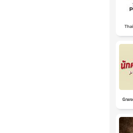
Tha
นักผ