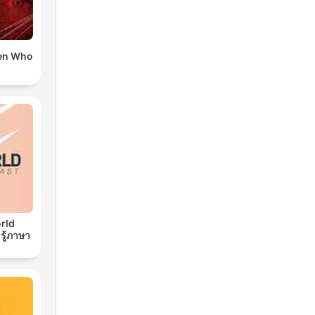
en Who
rld
 รู้ภาษา