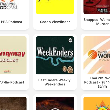
Snapped: Wom
i PBS Podcast
Scoop Viewfinder
Murder
Thai PBS Wo
EastEnders Weekly:
จญเพลง Podcast
Podcast - รู้ข่าว
Weekenders
อังกฤษ