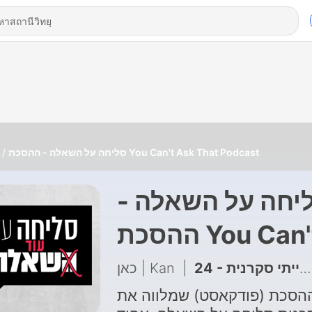
סליחה על השאלה - ההסכת You Can't Ask That Podcast
סליחה על השאלה
ההסכת You Can't
Ask That Podca
כאן | Kan
|
ההסכת (פודקאסט) שמלווה א