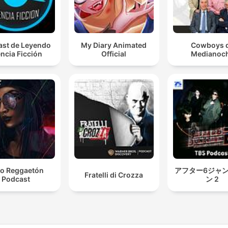
st de Leyendo
My Diary Animated
Cowboys 
ncia Ficción
Official
Medianoc
o Reggaetón
アフター6ジャ
Fratelli di Crozza
Podcast
ン 2