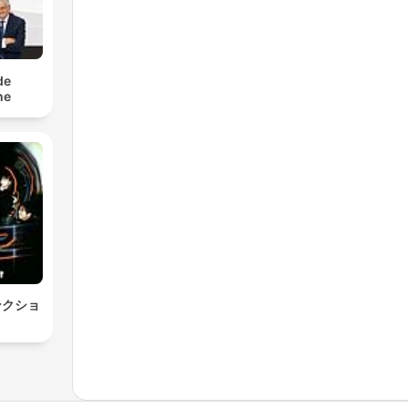
de
he
ンクショ