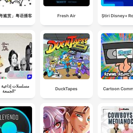
考尴赏」粤语播客
Fresh Air
Ştiri Disney+ 
ات إذاعية "سهرة
DuckTapes
Cartoon Comm
الجمعة"