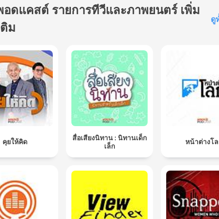
พอดแคสต์ รายการทีวีและภาพยนตร์ เพิ่ม
ดู
เติม
สื่อเสียงนิทาน : นิทานเด็ก
คุยให้คิด
หน้าต่างโ
เล็ก