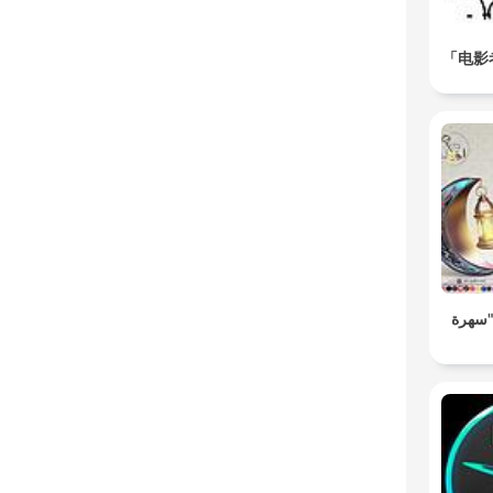
「电影
مسلسل