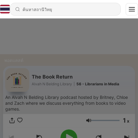
พอดแคสต์
The Book Return
Alvah N Belding Library
|
56 - Librarians in Media
An Alvah N Belding Library podcast hosted by Britney, Chloe
and Zach where we discuss everything from books to video
games.
1
x
ระดับเสียง