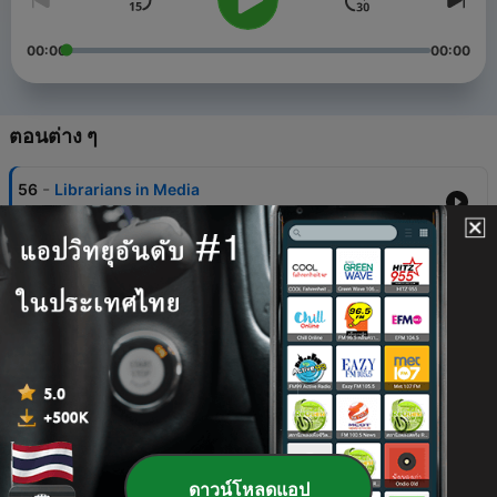
00:00
00:00
ตอนต่าง ๆ
-
56
Librarians in Media
15 ก.ค. 2026
-
55
Domestic Thrillers
12 พฤษภาคม 2026
-
54
Genre Mashup
31 มี.ค. 2026
-
53
Fandoms
10 มิ.ย. 2025
-
52
Nonfiction: The 500s
ดาวน์โหลดแอป