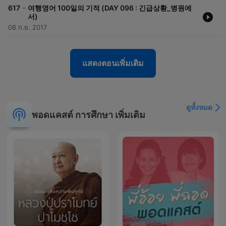
-
617
여행영어 100일의 기적 (DAY 096 : 긴급상황_병원에
서)
08 ก.ย. 2017
แสดงตอนเพิ่มเติม
ดูทั้งหมด
พอดแคสต์ การศึกษา เพิ่มเติม