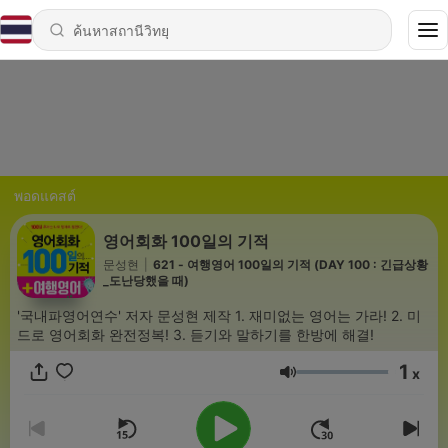
พอดแคสต์
영어회화 100일의 기적
문성현
|
621 - 여행영어 100일의 기적 (DAY 100 : 긴급상황
_도난당했을 때)
'국내파영어연수' 저자 문성현 제작 1. 재미없는 영어는 가라! 2. 미
드로 영어회화 완전정복! 3. 듣기와 말하기를 한방에 해결!
1
x
ระดับเสียง