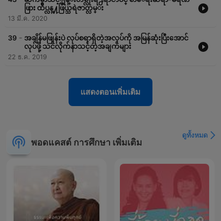
ဖြား ထိပ္လန္႔ဖြယ္သရဲဇာတ္လမ္း
13 มี.ค. 2020
-
39
အချိန်မဖြုန်းပဲ လုပ်စရာရှိတဲ့အလုပ်ကို အမြန်ဆုံးပြီးအောင်
လုပ်ဖို့ သင်လိုက်နာသင့်တဲ့အချက်များ
22 ธ.ค. 2019
แสดงตอนเพิ่มเติม
ดูทั้งหมด
พอดแคสต์ การศึกษา เพิ่มเติม