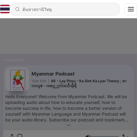
พอดแคสต์
Myanmar Podcast
Yaw Kee
|
46 - Lay Phyu - Ka Sint Ka Lyar Theory ; ေ
လးျဖဴ - ကစဥ့္ကလ်ားသီအိုရီ
Hello Everyone!! Welcome from Myanmar Podcast. We will be
uploading audio about how to educate yourself, how to
become success in life, how to become a better version of
yourself with Myanmar Language and Myanmar Podcast will
be your audio library. Subscribe our podcast and bookmark
our podcast for new episode.
1