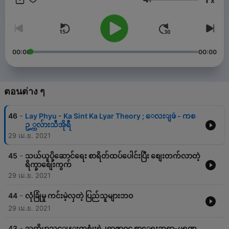
x
ระดับเสียง
00:00
00:00
ตอนต่าง ๆ
-
46
Lay Phyu - Ka Sint Ka Lyar Theory ; ေလးျဖဴ - ကစ
ဥ့္ကလ်ားသီအိုရီ
29 เม.ย. 2021
-
45
သယ်ယူပို့ဆောင်ရေး စာရိတ်ထပ်ပေါင်းပြီး စျေးတက်လာတဲ့
ရိက္ခာစျေးကွက်
29 เม.ย. 2021
-
44
လုံခြုံမှု ကင်းမဲ့လှတဲ့ ပြည်သူများဘဝ
29 เม.ย. 2021
-
43
ႀကိမ္စာသင့္ဖုန္းတစ္လုံးရဲ႕ရာဇာဝင္ စာေရးဆရာ-မရဏ