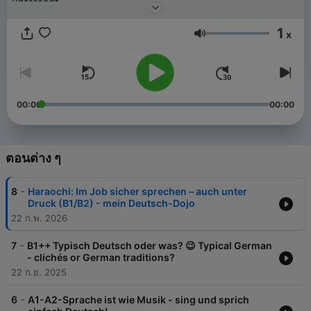
untersagt.
1
x
ระดับเสียง
00:00
00:00
ตอนต่าง ๆ
-
8
Haraochi: Im Job sicher sprechen – auch unter
Druck (B1/B2) - mein Deutsch-Dojo
22 ก.พ. 2026
-
7
B1++ Typisch Deutsch oder was? 😉 Typical German
- clichés or German traditions?
22 ก.ย. 2025
-
6
A1-A2-Sprache ist wie Musik - sing und sprich