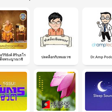
the chaos of the world beh
Our mission is simple: to h
you Just Sleep and find
peace.At Just Sleep, we
understand the importance
quality rest and the role it
plays in your overall well-
being. Whether you're batt
วิริยังค์ สิรินฺธโร
ปลดล็อกกับหมอเวช
Dr.Amp Pod
เด็จพระญาณวชิ
insomnia, dealing with dail
stress, or just looking for a
moment of calm, our carefu
curated soundscapes are 
to support you. Just close
eyes, breathe deeply, and 
Just Sleep guide you to