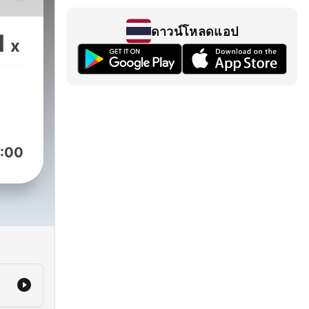
y
ดาวน์โหลดแอป
1
x
ind
eed
ful
:00
,
hing
ed to
on.
 of
, the