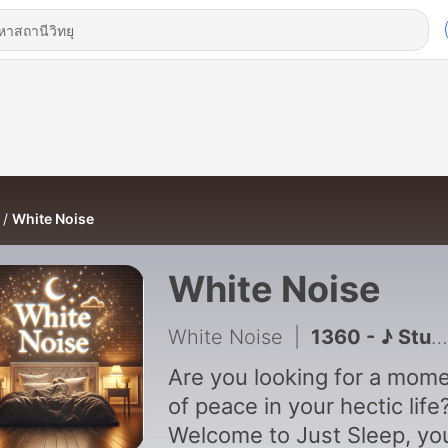
White Noise
White Noise
White Noise
|
1360 - ♪ Study Night [ Soothing Relaxation Study Sleep BGM ]
Are you looking for a mom
of peace in your hectic life
Welcome to Just Sleep, yo