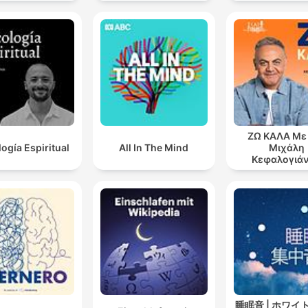
ΖΩ ΚΑΛΑ Με
logía Espiritual
All In The Mind
Μιχάλη
Κεφαλογιά
睡眠音 | ホワイ