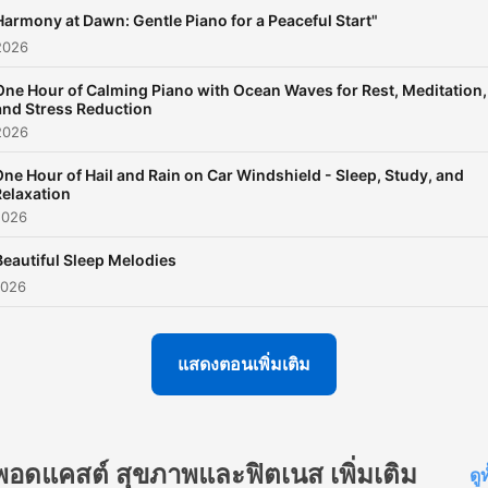
rhythmic lull of ocean wave
Harmony at Dawn: Gentle Piano for a Peaceful Start"
or the soft patter of rain on
2026
rooftop—sounds that natur
One Hour of Calming Piano with Ocean Waves for Rest, Meditation,
invite peace and relaxation
and Stress Reduction
your life. With Just Sleep,
2026
these moments of calm ar
ne Hour of Hail and Rain on Car Windshield - Sleep, Study, and
always within reach.Let Ju
Relaxation
2026
Sleep be your nightly
companion, guiding you to 
Beautiful Sleep Melodies
place of calm and comfort. 
2026
take a break during your d
recharge your mind and spi
แสดงตอนเพิ่มเติม
with our serene sound
journeys. With every listen,
you'll find yourself slipping
พอดแคสต์ สุขภาพและฟิตเนส เพิ่มเติม
a state of pure bliss, leavi
ดู