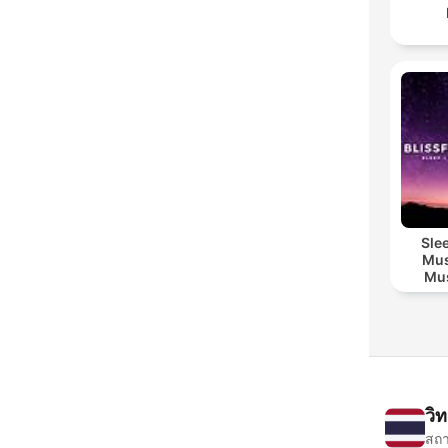
Sle
Mus
Mus
M
วิ
สถา