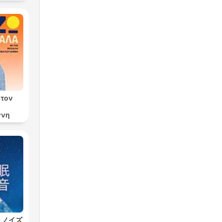
 τον
ννη
トノイズ