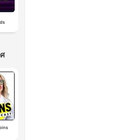
on,
leep
nds
hite
st
ทศ
bins