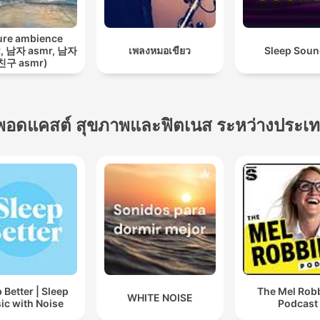
podcast, Nighttime relaxati
Restful sleep, Sleep aid, S
ure ambience
, 남자 asmr, 남자
เพลงหมอเขียว
Sleep Sou
therapy, Just Sleep, Sleep
친구 asmr)
music, Sleep meditation, W
noise, Sleep improvement,
Tranquility, Deep sleep, Ju
พอดแคสต์ สุขภาพและฟิตเนส ระหว่างประเ
Sleep
 Better | Sleep
The Mel Rob
WHITE NOISE
ic with Noise
Podcast