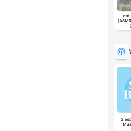
nat
(ASMR
Sleep
Mus