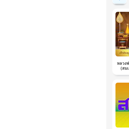
หลวงพ่อ
(สม