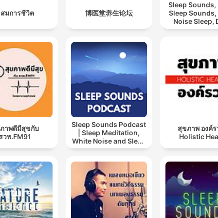
tranquility.Join us every
Sleep Sounds
 สมการชีวิต
博医堂养生论坛
Sleep Sounds,
Everyday 7 PM EST for ne
Noise Sleep,
episodes, and transform y
Sleep Soun
Relaxing Sl
nights and days with the
Sounds
soothing sounds of Just Sl
Subscribe now, leave a rev
With Just Sleep, sweet dr
and peaceful days are alw
within your grasp.Sweet
Sleep Sounds Podcast
dreams and peaceful days
ภาพดีมีสุขกับ
สุขภาพ องค์ร
| Sleep Meditation,
สวพ.FM91
Holistic Hea
White Noise and Sleep
await you with Just
Music
Sleep.Sleep, Relaxation,
Soothing sounds, Just Sle
Sleep sounds, Calm,
Meditation, Insomnia, Stre
relief, Peaceful sleep, Slee