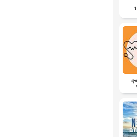
1
สุข