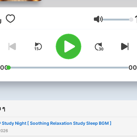
sanctuary of serenity and
relaxation. Hosted by Henr
Harrison, this podcast is
ระดับเสียง
dedicated to helping you f
tranquility, whether you n
to drift off into a deep, rest
sleep or simply relax and
recharge during the day.In
:00
00
each episode of Just Sleep
you'll be immersed in soot
soundscapes and calming
melodies specifically craft
 ๆ
melt away stress and tensi
Imagine the gentle whisper
♪ Study Night [ Soothing Relaxation Study Sleep BGM ]
the wind through the trees
2026