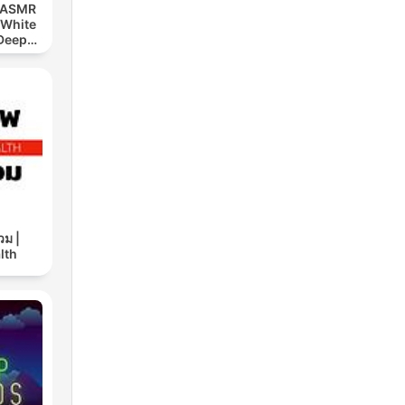
, ASMR
 White
w
 Deep
our
ds,
eep
eep.
iew.
eams
ays
วม |
lth
ep,
ss
p