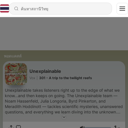
พอดแคสต์
Unexplainable
Vox
|
301 - A trip to the twilight reefs
Unexplainable takes listeners right up to the edge of what we
know…and then keeps on going. The Unexplainable team —
Noam Hassenfeld, Julia Longoria, Byrd Pinkerton, and
Meradith Hoddinott — tackles scientific mysteries, unanswered
questions, and everything we learn diving into the unknown.
New episodes Mondays and Wednesdays. From Vox and the
Vox Media Podcast Network.
1