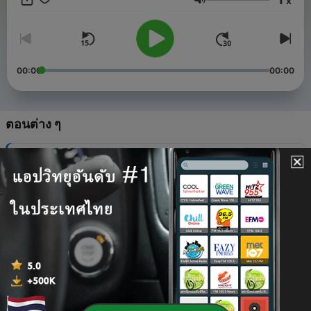
x
ระดับเสียง
00:00
00:00
ตอนต่าง ๆ
-
301
A trip to the twilight reefs
05 ส.ค. 2026
-
300
The hidden world that birds see
03 ส.ค. 2026
-
299
The Godzilla El Niño
29 ก.ค. 2026
-
298
An argument for the sun
27 ก.ค. 2026