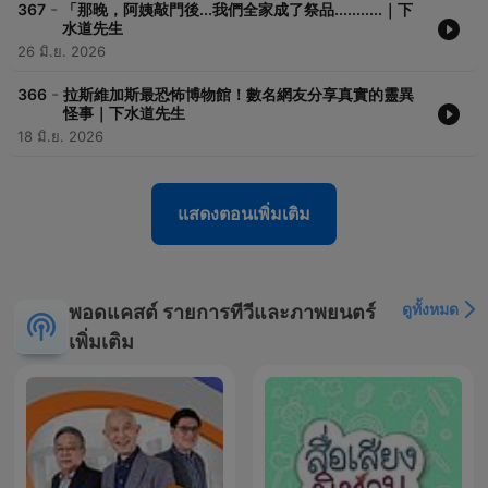
-
367
「那晚，阿姨敲門後...我們全家成了祭品...........｜下
水道先生
26 มิ.ย. 2026
-
366
拉斯維加斯最恐怖博物館！數名網友分享真實的靈異
怪事｜下水道先生
18 มิ.ย. 2026
แสดงตอนเพิ่มเติม
ดูทั้งหมด
พอดแคสต์ รายการทีวีและภาพยนตร์
เพิ่มเติม