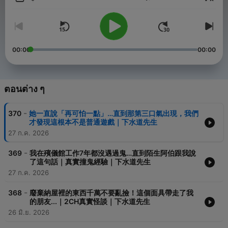
ระดับเสียง
▐ 歷史事件整理
如果你也喜歡這類型的影片，那絕對要訂閱我們的Youtube頻道和
Facabook粉專，就不會錯過最新影片囉！
00:00
00:00
Powered by
Firstory Hosting
ตอนต่าง ๆ
-
370
她一直說「再可怕一點」…直到那第三口氣出現，我們
才發現這根本不是普通遊戲｜下水道先生
27 ก.ค. 2026
-
369
我在殯儀館工作7年都沒遇過鬼…直到陌生阿伯跟我說
了這句話｜真實撞鬼經驗｜下水道先生
27 ก.ค. 2026
-
368
廢棄納屋裡的東西千萬不要亂撿！這個面具帶走了我
的朋友...｜2CH真實怪談｜下水道先生
26 มิ.ย. 2026