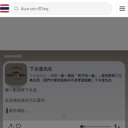
พอดแคสต์
下水道先生
下水道先生
|
370 - 她一直說「再可怕一點」…直到那第三口
氣出現，我們才發現這根本不是普通遊戲｜下水道先生
嗨！歡迎來下水道
在這個頻道你可以看到
▐ 都市傳說
▐ 未解懸案
▐ 重大事件回顧
1
▐ 靈異影片破解
x