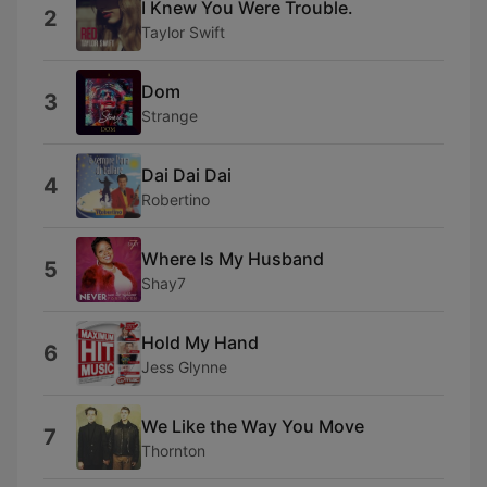
I Knew You Were Trouble.
2
Taylor Swift
Dom
3
Strange
Dai Dai Dai
4
Robertino
Where Is My Husband
5
Shay7
Hold My Hand
6
Jess Glynne
We Like the Way You Move
7
Thornton