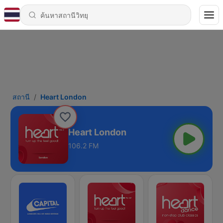
สถานี
Heart London
Heart London
106.2 FM