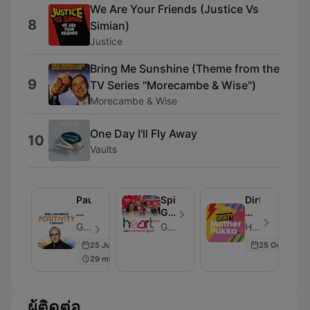
We Are Your Friends (Justice Vs
8
Simian)
Justice
Bring Me Sunshine (Theme from the
9
TV Series ''Morecambe & Wise'')
Morecambe & Wise
One Day I'll Fly Away
10
Vaults
Paul
Spice
Dirty
McKenna's
Girls
Mother
Positivity
Reunion
Pukka
Global - ตอน 129
Global
Heart - ตอน 266
Podcast
Podcast
with
25 Jun 2024
25 Oct 2024
Anna
29 min
Whitehouse
ผู้ติดต่อ