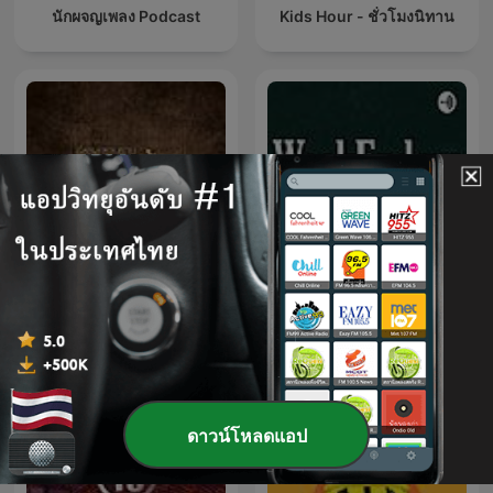
นักผจญเพลง Podcast
Kids Hour - ชั่วโมงนิทาน
เรื่องเล่าขานผ่านขุนช้าง
EastEnders Weekly:
ขุนแผน
Weekenders
ดาวน์โหลดแอป