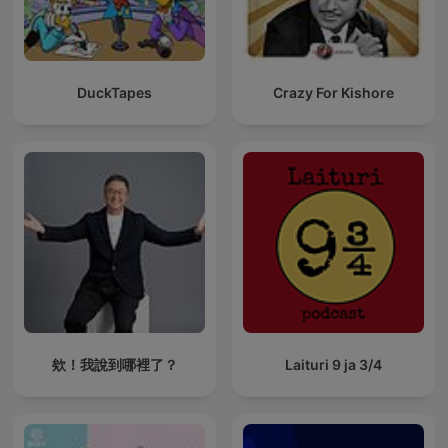
DuckTapes
Crazy For Kishore
欸！我說到哪裡了？
Laituri 9 ja 3/4