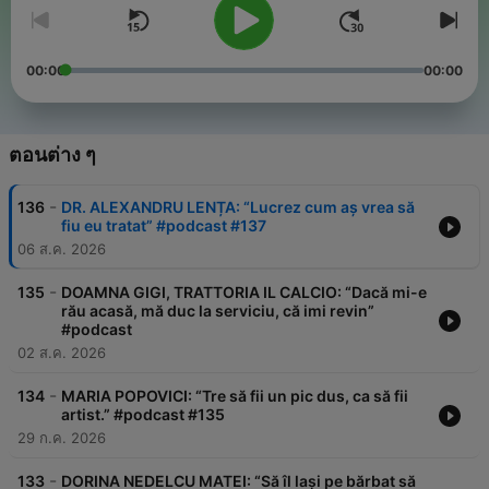
00:00
00:00
ตอนต่าง ๆ
-
136
DR. ALEXANDRU LENȚA: “Lucrez cum aș vrea să
fiu eu tratat” #podcast #137
06 ส.ค. 2026
-
135
DOAMNA GIGI, TRATTORIA IL CALCIO: “Dacă mi-e
rău acasă, mă duc la serviciu, că imi revin”
#podcast
02 ส.ค. 2026
-
134
MARIA POPOVICI: “Tre să fii un pic dus, ca să fii
artist.” #podcast #135
29 ก.ค. 2026
-
133
DORINA NEDELCU MATEI: “Să îl lași pe bărbat să