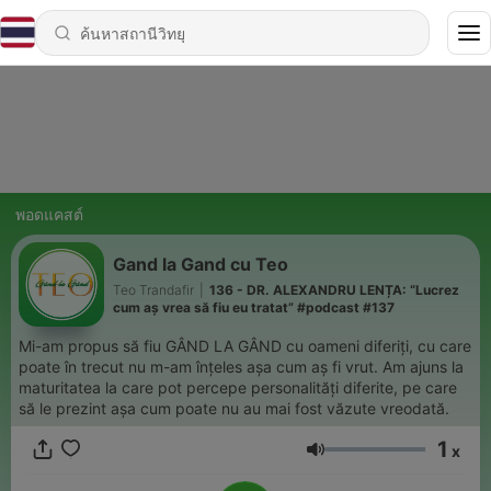
พอดแคสต์
Gand la Gand cu Teo
Teo Trandafir
|
136 - DR. ALEXANDRU LENȚA: “Lucrez
cum aș vrea să fiu eu tratat” #podcast #137
Mi-am propus să fiu GÂND LA GÂND cu oameni diferiți, cu care
poate în trecut nu m-am înțeles așa cum aș fi vrut. Am ajuns la
maturitatea la care pot percepe personalități diferite, pe care
să le prezint așa cum poate nu au mai fost văzute vreodată.
1
x
ระดับเสียง