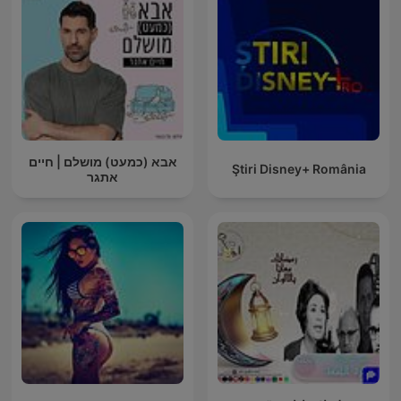
אבא (כמעט) מושלם | חיים
Ştiri Disney+ România
אתגר