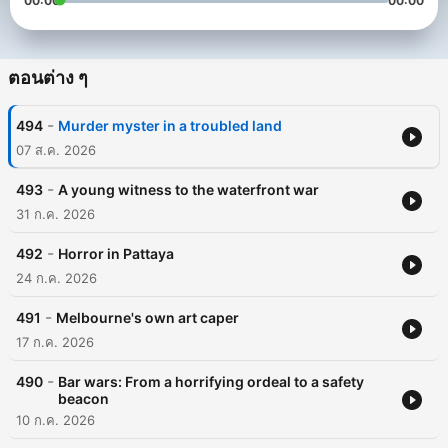
00:00
00:00
ตอนต่าง ๆ
-
494
Murder myster in a troubled land
07 ส.ค. 2026
-
493
A young witness to the waterfront war
31 ก.ค. 2026
-
492
Horror in Pattaya
24 ก.ค. 2026
-
491
Melbourne's own art caper
17 ก.ค. 2026
-
490
Bar wars: From a horrifying ordeal to a safety
beacon
10 ก.ค. 2026