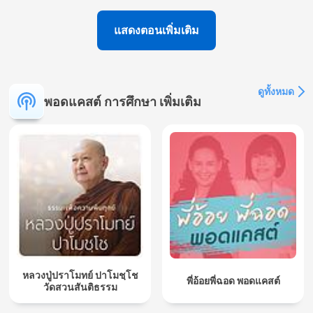
แสดงตอนเพิ่มเติม
ดูทั้งหมด
พอดแคสต์ การศึกษา เพิ่มเติม
หลวงปู่ปราโมทย์ ปาโมชฺโช
พี่อ้อยพี่ฉอด พอดแคสต์
วัดสวนสันติธรรม