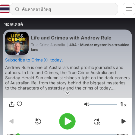
พอดแคสต์
Life and Crimes with Andrew Rule
True Crime Australia
|
494 - Murder myster in a troubled
land
Subscribe to Crime X+ today.
Andrew Rule is one of Australia's most prolific journalists and
authors. In Life and Crimes, the True Crime Australia and
Sunday Herald Sun columnist shines a light on the dark corners
of Australian life, from the story behind the biggest mysteries,
to the characters of yesterday and the crims of today.
Produced by Jonty Burton.
1
x
ระดับเสียง